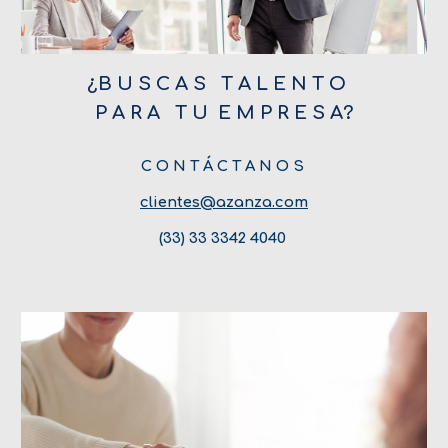
¿B U S C A S   T A L E N T O   
P A R A   T U  E M P R E S A?
C O N T Á C T A N O S 
clientes@azanza.com
(33) 33 3342 4040 