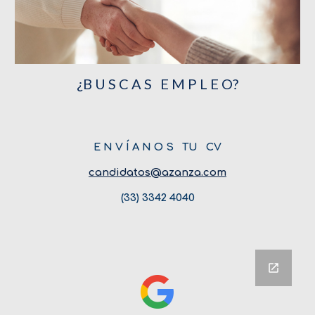
¿B U S C A S   E M P L E O?
E N V Í A N O S   TU   CV
candidatos@azanza.com
(33) 3342 4040