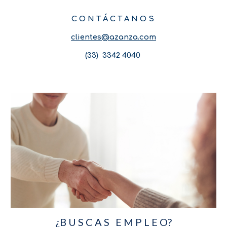
C O N T Á C T A N O S
clientes@azanza.com
(33) 3342 4040
¿B U S C A S E M P L E O?