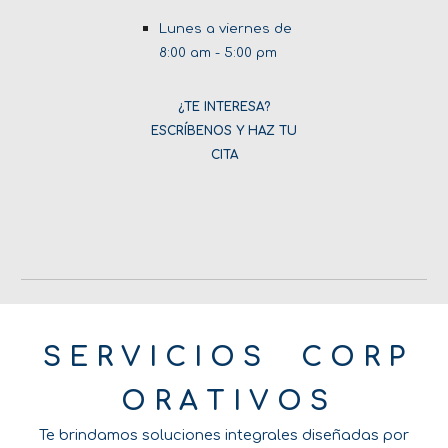
Lunes a viernes de
8:00 am - 5:00 pm
¿TE INTERESA?
ESCRÍBENOS Y HAZ TU
CITA
S E R V I C I O S C O R P
O R A T I V O S
Te brindamos soluciones integrales diseñadas por