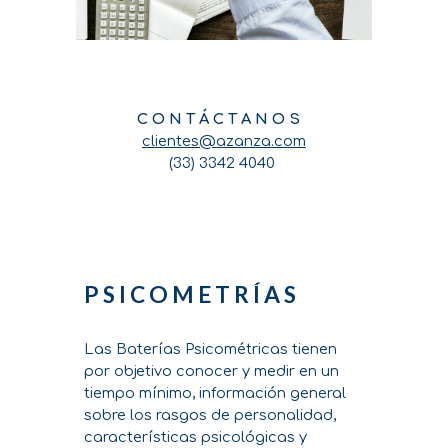
C O N T Á C T A N O S
clientes@azanza.com
(33) 3342 4040
P S I C O M E T R Í A S
Las Baterías Psicométricas tienen
por objetivo conocer y medir en un
tiempo mínimo, información general
sobre los rasgos de personalidad,
características psicológicas y