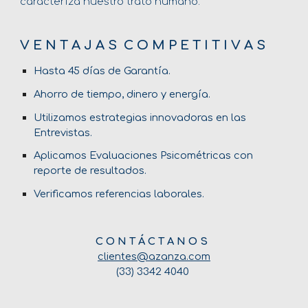
caracteriza nuestro trato humano.
V E N T A J A S C O M P E T I T I V A S
Hasta 45 días de Garantía.
Ahorro de tiempo, dinero y energía.
Utilizamos estrategias innovadoras en las
Entrevistas.
Aplicamos Evaluaciones Psicométricas con
reporte de resultados.
Verificamos referencias laborales.
C O N T Á C T A N O S
clientes@azanza.com
(33) 3342 4040