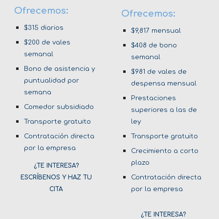
Ofrecemos:
Ofrecemos:
$
315
diarios
$9,817 mensual
$200 de vales
$408 de bono
semanal
semanal
Bono de asistencia y
$981 de vales de
puntualidad por
despensa mensual
semana
Prestaciones
Comedor subsidiado
superiores a las de
Transporte gratuito
ley
Contratación directa
Transporte gratuito
por la empresa
Crecimiento a corto
plazo
¿TE INTERESA?
Contratación directa
ESCRÍBENOS Y HAZ TU
por la empresa
CITA
¿TE INTERESA?