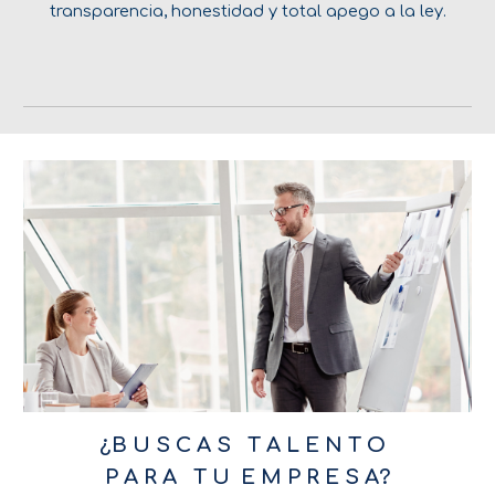
transparencia, honestidad y total apego a la ley.
¿B U S C A S T A L E N T O
P A R A T U E M P R E S A?