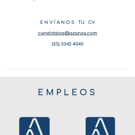
E N V Í A N O S TU CV
candidatos@azanza.com
(33) 3342 4040
E M P L E O S